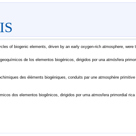
IS
les of biogenic elements, driven by an early oxygen-rich atmosphere, were t
 geoquímicos de los elementos biogénicos, dirigidos por una atmósfera primor
chimiques des éléments biogéniques, conduits par une atmosphère primitive r
micos dos elementos biogênicos, dirigidos por uma atmosfera primordial ric