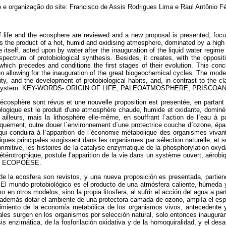
 e organização do site: Francisco de Assis Rodrigues Lima e Raul Antônio Fé
e and the ecosphere are reviewed and a new proposal is presented, focusi
ld is the product of a hot, humid and oxidising atmosphere, dominated by a high 
e itself, acted upon by water after the inauguration of the liquid water regim
ectrum of protobiological synthesis. Besides, it creates, with the opposit
ich precedes and conditions the first stages of their evolution. This conce
en allowing for the inauguration of the great biogeochemical cycles. The mod
y, and the development of protobiological habits, and, in contrast to the cla
gen-fixing system. KEY-WORDS- ORIGIN OF LIFE, PALEOATMOSPHERE, PRIS
écosphère sont révus et une nouvelle proposition est presentée, en parta
iologique est le produit d'une atmosphère chaude, humide et oxidante, dominé
illeurs, mais la lithosphère elle-même, en souffrant l`action de l`eau à pa
uement, outre douer l`environnement d`une protectrice couche d`ozone, épanou
ui conduira à l`apparition de l`économie métabolique des organismes vivant
oliques principales surgissent dans les organismes par sélection naturelle, e
rimitive, les histoires de la catalyse enzymatique de la phosphorylation oxyda
et hétérotrophique, postule l’apparition de la vie dans un système ouvert, 
. ECOPOÈSE.
 la ecosfera son revistos, y una nueva proposición es presentada, partie
a. El mundo protobiológico es el producto de una atmósfera caliente, húmeda 
o en otros modelos, sino la propia litosfera, al sufrir el acción del agua a pa
además dotar el ambiente de una protectora camada de ozono, amplía el espect
rgimiento de la economía metabólica de los organismos vivos, antecedente
ipales surgen en los organismos por selección natural, solo entonces inaugu
sis enzimática, de la fosforilación oxidativa y de la homoquiralidad, y el desa