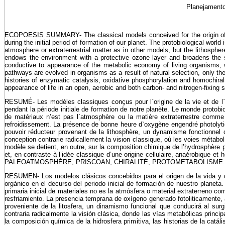
Planejamento
ECOPOESIS SUMMARY- The classical models conceived for the origin of lif
during the initial period of formation of our planet. The protobiological wor
atmosphere or extraterrestrial matter as in other models, but the lithospher
endows the environment with a protective ozone layer and broadens the sp
conductive to appearance of the metabolic economy of living organisms, wh
pathways are evolved in organisms as a result of natural selection, only th
histories of enzymatic catalysis, oxidative phosphorylation and homochiralit
appearance of life in an open, aerobic and both carbon- and nitro
RESUMÉ- Les modèles classiques conçus pour l`origine de la vie et de l`
pendant la période initiale de formation de notre planète. Le monde protob
de matériaux n’est pas l`atmosphère ou la matière extraterrestre comme a
refroidissement. La présence de bonne heure d`oxygène engendré photolytiq
pouvoir réducteur provenant de la lithosphère, un dynamisme fonctionnel q
conception contrarie radicallement la vision classique, où les voies métab
modèle se detient, en outre, sur la composition chimique de l’hydrosphère p
et, en contraste à l’idée classique d’une origine cellulaire, anaérobique 
PALEOATMOSPHÈRE, PRISCOAN, CHIRALITÉ, PROTOMETABOLISME
RESUMEN- Los modelos clásicos concebidos para el origen de la vida y de
orgánico en el decurso del periodo inicial de formación de nuestro planet
primaria inicial de materiales no es la atmósfera o material extraterreno com
resfriamiento. La presencia temprana de oxígeno generado fotoliticamente, 
proveniente de la litosfera, un dinamismo funcional que conducirá al su
contraria radicalmente la visión clásica, donde las vías metabólicas princ
la composición química de la hidrosfera primitiva, las historias de la catáli