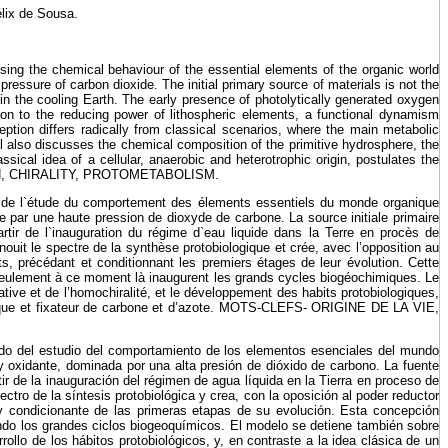
lix de Sousa.
ng the chemical behaviour of the essential elements of the organic world
pressure of carbon dioxide. The initial primary source of materials is not the
e in the cooling Earth. The early presence of photolytically generated oxygen
ion to the reducing power of lithospheric elements, a functional dynamism
ption differs radically from classical scenarios, where the main metabolic
el also discusses the chemical composition of the primitive hydrosphere, the
ssical idea of a cellular, anaerobic and heterotrophic origin, postulates the
COAN, CHIRALITY, PROTOMETABOLISM.
nt de l`étude du comportement des élements essentiels du monde organique
e par une haute pression de dioxyde de carbone. La source initiale primaire
rtir de l`inauguration du régime d`eau liquide dans la Terre en procès de
it le spectre de la synthèse protobiologique et crée, avec l’opposition au
s, précédant et conditionnant les premiers étages de leur évolution. Cette
t seulement à ce moment là inaugurent les grands cycles biogéochimiques. Le
tive et de l’homochiralité, et le développement des habits protobiologiques,
aérobique et fixateur de carbone et d’azote. MOTS-CLEFS- ORIGINE DE LA VIE,
ndo del estudio del comportamiento de los elementos esenciales del mundo
y oxidante, dominada por una alta presión de dióxido de carbono. La fuente
rtir de la inauguración del régimen de agua líquida en la Tierra en proceso de
ro de la síntesis protobiológica y crea, con la oposición al poder reductor
 y condicionante de las primeras etapas de su evolución. Esta concepción
rando los grandes ciclos biogeoquímicos. El modelo se detiene también sobre
rrollo de los hábitos protobiológicos, y, en contraste a la idea clásica de un